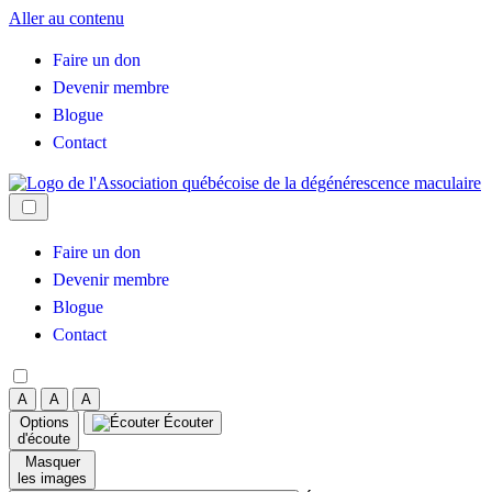
Aller au contenu
Faire un don
Devenir membre
Blogue
Contact
Faire un don
Devenir membre
Blogue
Contact
A
A
A
Options
Écouter
d'écoute
Masquer
les images