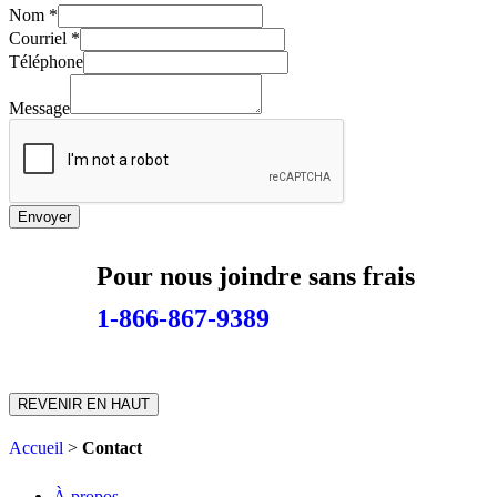
Nom
*
Courriel
*
T
Téléphone
é
l
Message
é
p
h
o
n
Envoyer
e
C
o
Pour nous joindre sans frais
u
r
1-866-867-9389
r
i
e
l
N
REVENIR EN HAUT
o
m
Accueil
>
Contact
À propos